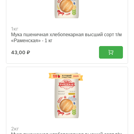
1кг
Мука пшеничная хлебопекарная высший сорт т/м
«Раменская» - 1 кг
43,00
₽
2кг