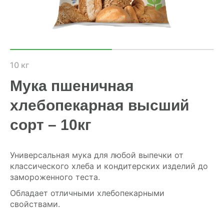
ХОЗЯЙСТВАМ
ОПТОВИКАМ
ПРАЙС
10 кг
Мука пшеничная
ГДЕ КУПИТЬ
хлебопекарная высший
КОНТАКТЫ
сорт – 10кг
8 (804) 700-18-14
Универсальная мука для любой выпечки от
классического хлеба и кондитерских изделий до
замороженного теста.
ПРАЙС-ЛИСТ
Обладает отличными хлебопекарными
КАЛЬКУЛЯТОР КОМБИКОРМА
свойствами.