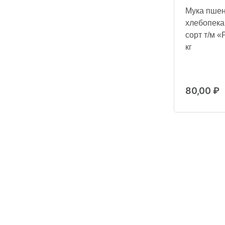
Мука пше
хлебопек
сорт т/м «
кг
80,00
₽