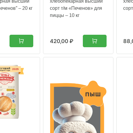
арная высший
хлебопекарная высший
хле
Печенов” – 20 кг
сорт т/м «Печенов» для
сорт
пиццы – 10 кг
420,00
₽
88