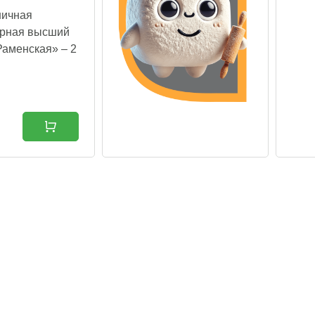
ничная
арная высший
Раменская» – 2