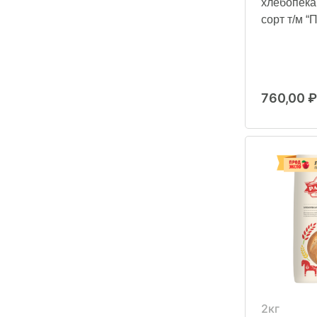
хлебопек
сорт т/м “
760,00
₽
2кг