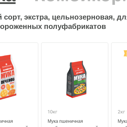
сорт, экстра, цельнозерновая, д
мороженных полуфабрикатов
10кг
2кг
ничная
Мука пшеничная
Мук