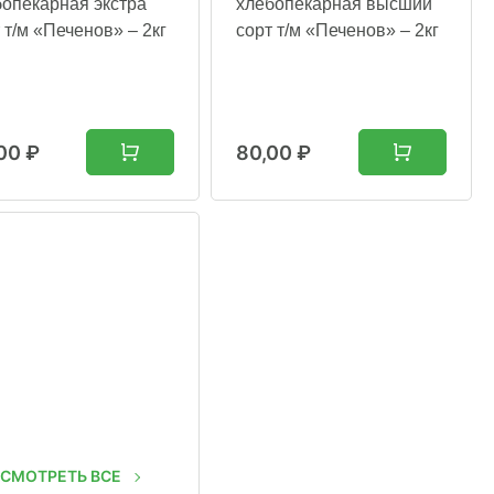
бопекарная экстра
хлебопекарная высший
 т/м «Печенов» – 2кг
сорт т/м «Печенов» – 2кг
,00
₽
80,00
₽
СМОТРЕТЬ ВСЕ