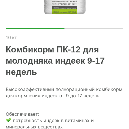
ХОЗЯЙСТВАМ
ОПТОВИКАМ
ПРАЙС
10 кг
Комбикорм ПК-12 для
ГДЕ КУПИТЬ
молодняка индеек 9-17
КОНТАКТЫ
недель
8 (804) 700-18-14
Высокоэффективный полнорационный комбикорм
для кормления индеек от 9 до 17 недель.
ПРАЙС-ЛИСТ
Обеспечивает:
КАЛЬКУЛЯТОР КОМБИКОРМА
потребность индеек в витаминах и
минеральных веществах