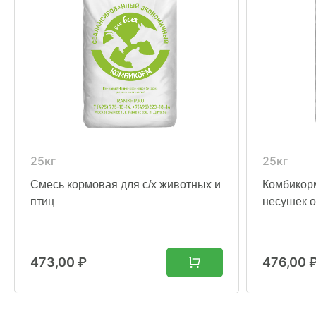
25кг
25кг
Смесь кормовая для с/х животных и
Комбикор
птиц
несушек о
473,00
₽
476,00