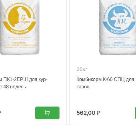
25кг
м ПК1-2ЕРШ для кур-
Комбикорм К-60 СПЦ для
т 48 недель
коров
₽
562,00
₽